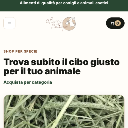
Vai al contenuto
Alimenti di qualità per conigli e animali esotici
Menu
0
SHOP PER SPECIE
Trova subito il cibo giusto
per il tuo animale
Acquista per categoria