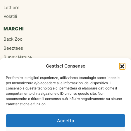
Lettiere
Volatili
MARCHI
Back Zoo
Beeztees
Bunny Nature
Gestisci Consenso
Burgess
Hari
Per fornire le migliori esperienze, utilizziamo tecnologie come i cookie
per memorizzare e/o accedere alle informazioni del dispositivo. Il
Homefriends
consenso a queste tecnologie ci permetterà di elaborare dati come il
Hugro
comportamento di navigazione o ID unici su questo sito. Non
acconsentire o ritirare il consenso può influire negativamente su alcune
Jrfarm
caratteristiche e funzioni.
Oxbow
Psittacus
Accetta