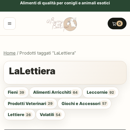
Vai al contenuto
Alimenti di qualità per conigli e animali esotici
Menu
0
Home
/ Prodotti taggati “LaLettiera”
LaLettiera
Fieni
Alimenti Arricchiti
Leccornie
39
64
92
Prodotti Veterinari
Giochi e Accessori
29
57
Lettiere
Volatili
26
54