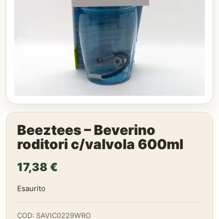
Beeztees – Beverino
roditori c/valvola 600ml
17,38
€
Esaurito
COD:
SAVIC0229WRO