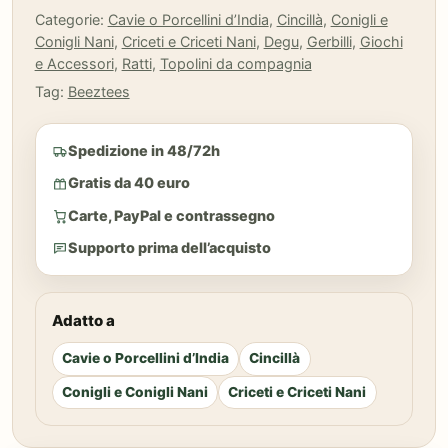
Categorie:
Cavie o Porcellini d’India
,
Cincillà
,
Conigli e
Conigli Nani
,
Criceti e Criceti Nani
,
Degu
,
Gerbilli
,
Giochi
e Accessori
,
Ratti
,
Topolini da compagnia
Tag:
Beeztees
Spedizione in 48/72h
Gratis da 40 euro
Carte, PayPal e contrassegno
Supporto prima dell’acquisto
Adatto a
Cavie o Porcellini d’India
Cincillà
Conigli e Conigli Nani
Criceti e Criceti Nani