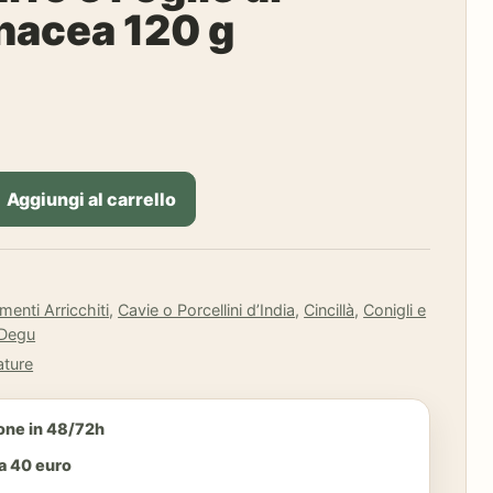
nacea 120 g
Aggiungi al carrello
imenti Arricchiti
,
Cavie o Porcellini d’India
,
Cincillà
,
Conigli e
Degu
ature
one in 48/72h
da 40 euro