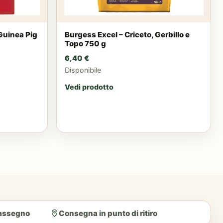
Guinea Pig
Burgess Excel – Criceto, Gerbillo e
Topo 750 g
6,40
€
Disponibile
Vedi prodotto
rassegno
Consegna in punto di ritiro