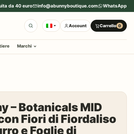
uita da 40 euro
info@abunnyboutique.com
WhatsApp
Account
Carrello
0
tiere
Marchi
y – Botanicals MID
on Fiori di Fiordaliso
rro e Foglie di