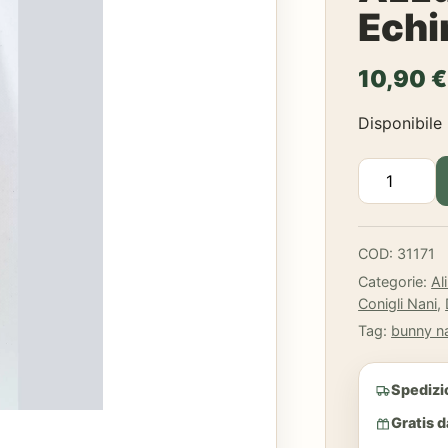
Echi
10,90
€
Disponibile
Bunny
-
Botanicals
MID
COD:
31171
MIX
Categorie:
Al
con
Conigli Nani
,
Fiori
Tag:
bunny n
di
Fiordaliso
Spedizi
Azzurro
e
Gratis 
Foglie