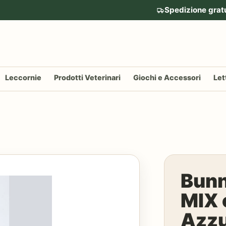
Spedizione grat
Leccornie
Prodotti Veterinari
Giochi e Accessori
Let
Bunn
MIX c
Azzu