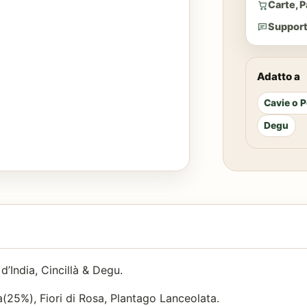
Carte, 
di
Support
Echinacea
120
g
Adatto a
quantità
Cavie o P
Degu
’India, Cincillà & Degu.
a(25%), Fiori di Rosa, Plantago Lanceolata.