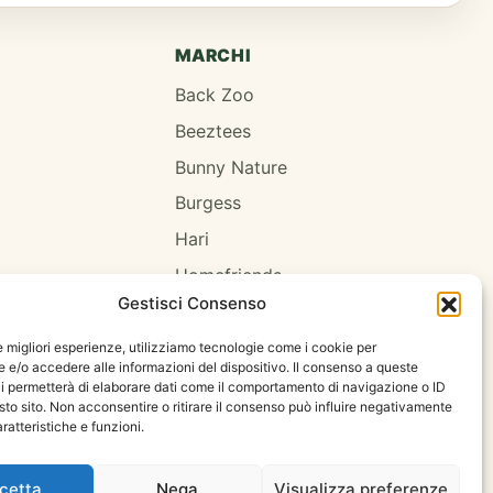
MARCHI
Back Zoo
Beeztees
Bunny Nature
Burgess
Hari
Homefriends
Gestisci Consenso
Hugro
Jrfarm
le migliori esperienze, utilizziamo tecnologie come i cookie per
e/o accedere alle informazioni del dispositivo. Il consenso a queste
Oxbow
i permetterà di elaborare dati come il comportamento di navigazione o ID
sto sito. Non acconsentire o ritirare il consenso può influire negativamente
Psittacus
ratteristiche e funzioni.
cetta
Nega
Visualizza preferenze