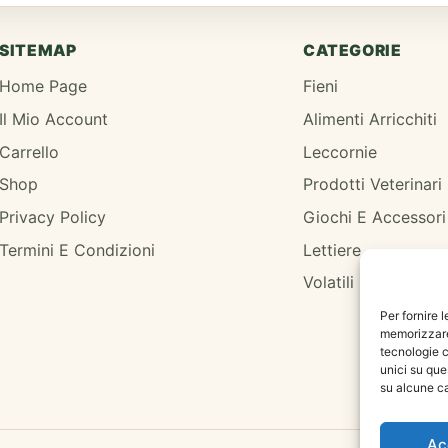
SITEMAP
CATEGORIE
Home Page
Fieni
Il Mio Account
Alimenti Arricchiti
Carrello
Leccornie
Shop
Prodotti Veterinari
Privacy Policy
Giochi E Accessori
Termini E Condizioni
Lettiere
Volatili
Per fornire 
memorizzare 
tecnologie c
unici su que
su alcune ca
Ac