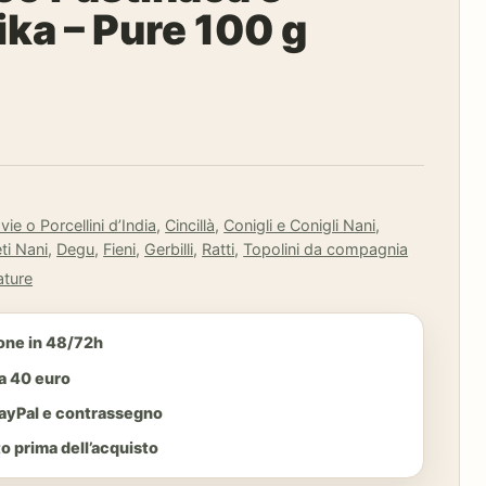
ika – Pure 100 g
vie o Porcellini d’India
,
Cincillà
,
Conigli e Conigli Nani
,
eti Nani
,
Degu
,
Fieni
,
Gerbilli
,
Ratti
,
Topolini da compagnia
ature
one in 48/72h
da 40 euro
PayPal e contrassegno
o prima dell’acquisto