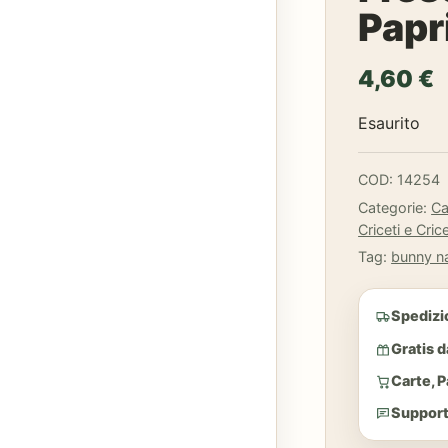
Papr
4,60
€
Esaurito
COD:
14254
Categorie:
Ca
Criceti e Cric
Tag:
bunny n
Spedizi
Gratis 
Carte, 
Support