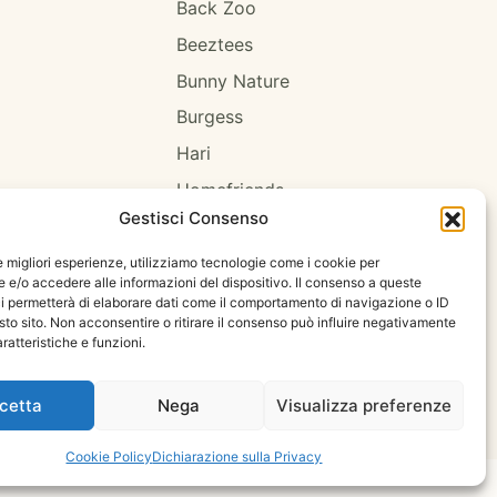
Back Zoo
Beeztees
Bunny Nature
Burgess
Hari
Homefriends
Gestisci Consenso
Hugro
Jrfarm
le migliori esperienze, utilizziamo tecnologie come i cookie per
e/o accedere alle informazioni del dispositivo. Il consenso a queste
Oxbow
i permetterà di elaborare dati come il comportamento di navigazione o ID
sto sito. Non acconsentire o ritirare il consenso può influire negativamente
Psittacus
ratteristiche e funzioni.
cetta
Nega
Visualizza preferenze
erone Carmelo Antonio Franco - P. IVA 03669090833
Cookie Policy
Dichiarazione sulla Privacy