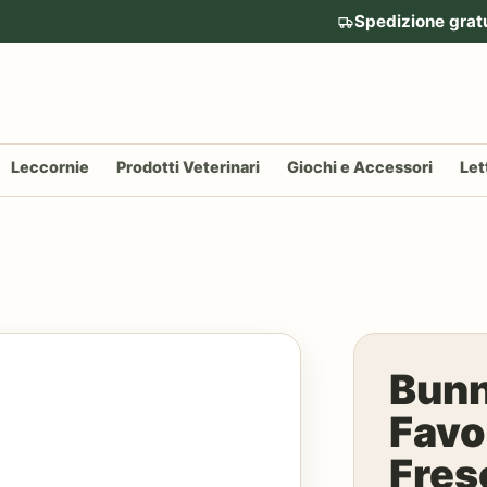
Spedizione grat
Leccornie
Prodotti Veterinari
Giochi e Accessori
Let
Bunn
Favo
Fres