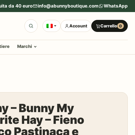
uita da 40 euro
info@abunnyboutique.com
WhatsApp
Account
Carrello
0
tiere
Marchi
y – Bunny My
rite Hay – Fieno
co Pastinaca e