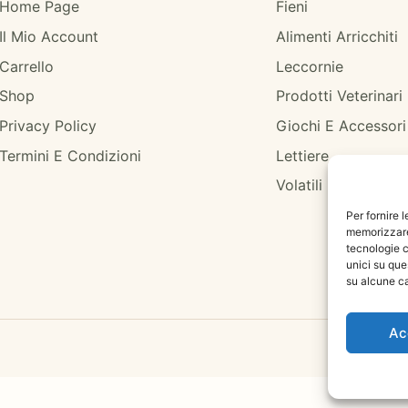
Home Page
Fieni
Il Mio Account
Alimenti Arricchiti
Carrello
Leccornie
Shop
Prodotti Veterinari
Privacy Policy
Giochi E Accessori
Termini E Condizioni
Lettiere
Volatili
Per fornire 
memorizzare 
tecnologie c
unici su que
su alcune ca
Ac
Cald