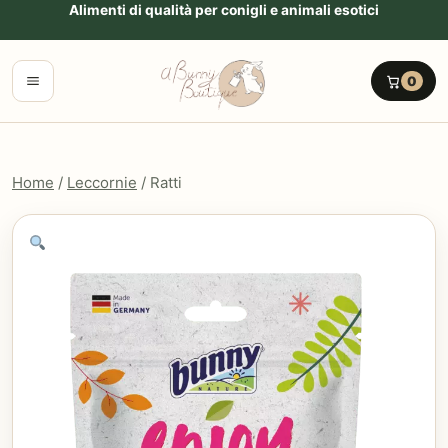
Vai al contenuto
Alimenti di qualità per conigli e animali esotici
Menu
0
Home
/
Leccornie
/ Ratti