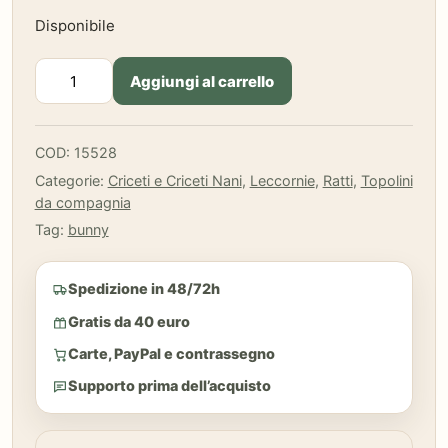
Disponibile
Bunny
Aggiungi al carrello
-
Enjoy
Nature
COD:
15528
Camole
Categorie:
Criceti e Criceti Nani
,
Leccornie
,
Ratti
,
Topolini
in
da compagnia
bella
vista
Tag:
bunny
-
60
Spedizione in 48/72h
g
quantità
Gratis da 40 euro
Carte, PayPal e contrassegno
Supporto prima dell’acquisto