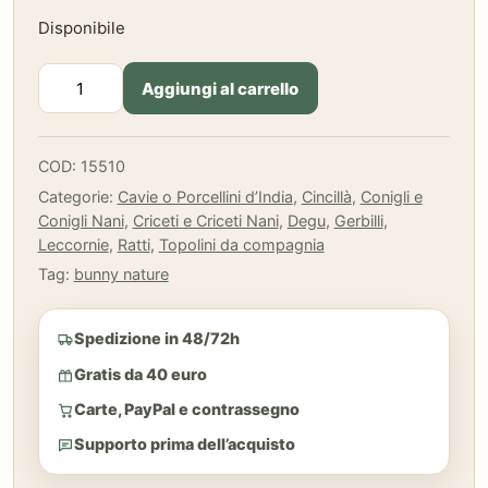
Disponibile
Bunny
Aggiungi al carrello
-
Enjoy
Nature
COD:
15510
-
Categorie:
Cavie o Porcellini d’India
,
Cincillà
,
Conigli e
Legno
Conigli Nani
,
Criceti e Criceti Nani
,
Degu
,
Gerbilli
,
di
Leccornie
,
Ratti
,
Topolini da compagnia
Melo
quantità
Tag:
bunny nature
Spedizione in 48/72h
Gratis da 40 euro
Carte, PayPal e contrassegno
Supporto prima dell’acquisto