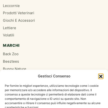
Leccornie
Prodotti Veterinari
Giochi E Accessori
Lettiere
Volatili
MARCHI
Back Zoo
Beeztees
Bunny Nature
Gestisci Consenso
Burgess
Hari
Per fornire le migliori esperienze, utilizziamo tecnologie come i cookie
per memorizzare e/o accedere alle informazioni del dispositivo. Il
Homefriends
consenso a queste tecnologie ci permetterà di elaborare dati come il
Hugro
comportamento di navigazione o ID unici su questo sito. Non
acconsentire o ritirare il consenso può influire negativamente su alcune
Jrfarm
caratteristiche e funzioni.