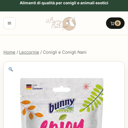
Vai al contenuto
Alimenti di qualità per conigli e animali esotici
Menu
0
Home
/
Leccornie
/ Conigli e Conigli Nani