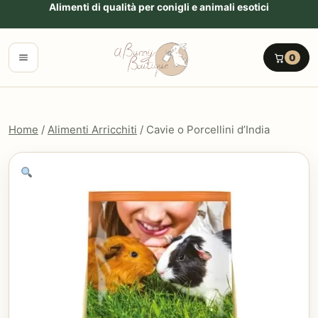
Vai al contenuto
Alimenti di qualità per conigli e animali esotici
Menu
0
Home
/
Alimenti Arricchiti
/ Cavie o Porcellini d’India