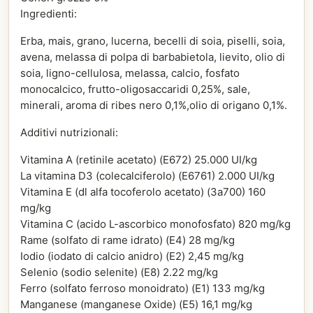
Ingredienti:
Erba, mais, grano, lucerna, becelli di soia, piselli, soia,
avena, melassa di polpa di barbabietola, lievito, olio di
soia, ligno-cellulosa, melassa, calcio, fosfato
monocalcico, frutto-oligosaccaridi 0,25%, sale,
minerali, aroma di ribes nero 0,1%,olio di origano 0,1%.
Additivi nutrizionali:
Vitamina A (retinile acetato) (E672) 25.000 UI/kg
La vitamina D3 (colecalciferolo) (E6761) 2.000 UI/kg
Vitamina E (dl alfa tocoferolo acetato) (3a700) 160
mg/kg
Vitamina C (acido L-ascorbico monofosfato) 820 mg/kg
Rame (solfato di rame idrato) (E4) 28 mg/kg
Iodio (iodato di calcio anidro) (E2) 2,45 mg/kg
Selenio (sodio selenite) (E8) 2.22 mg/kg
Ferro (solfato ferroso monoidrato) (E1) 133 mg/kg
Manganese (manganese Oxide) (E5) 16,1 mg/kg