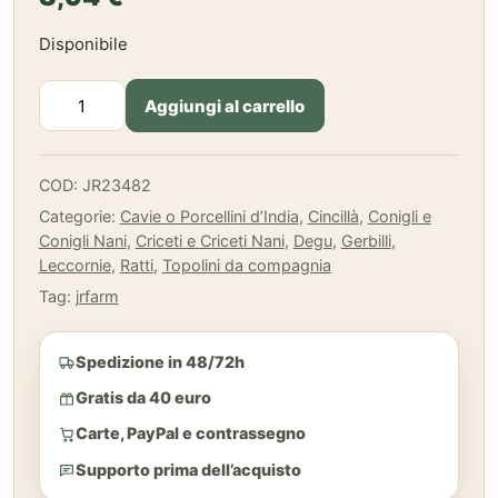
Disponibile
JR-
Aggiungi al carrello
Farm
-
Torta
COD:
JR23482
di
Categorie:
Cavie o Porcellini d’India
,
Cincillà
,
Conigli e
fieno
Conigli Nani
,
Criceti e Criceti Nani
,
Degu
,
Gerbilli
,
con
Leccornie
,
Ratti
,
Topolini da compagnia
Tarassaco
75
Tag:
jrfarm
gr
quantità
Spedizione in 48/72h
Gratis da 40 euro
Carte, PayPal e contrassegno
Supporto prima dell’acquisto