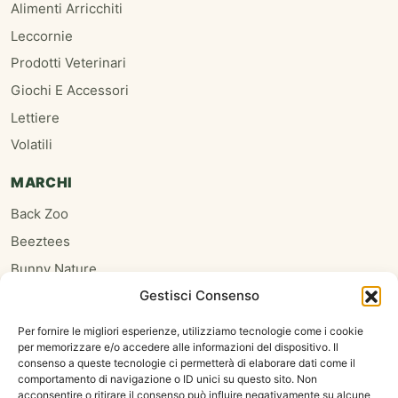
Alimenti Arricchiti
Leccornie
Prodotti Veterinari
Giochi E Accessori
Lettiere
Volatili
MARCHI
Back Zoo
Beeztees
Bunny Nature
Gestisci Consenso
Burgess
Hari
Per fornire le migliori esperienze, utilizziamo tecnologie come i cookie
per memorizzare e/o accedere alle informazioni del dispositivo. Il
Homefriends
consenso a queste tecnologie ci permetterà di elaborare dati come il
Hugro
comportamento di navigazione o ID unici su questo sito. Non
acconsentire o ritirare il consenso può influire negativamente su alcune