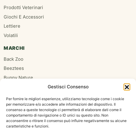
Prodotti Veterinari
Giochi E Accessori
Lettiere
Volatili
MARCHI
Back Zoo
Beeztees
Bunny Nature
Gestisci Consenso
Burgess
Hari
Per fornire le migliori esperienze, utilizziamo tecnologie come i cookie
per memorizzare e/o accedere alle informazioni del dispositivo. Il
Homefriends
consenso a queste tecnologie ci permetterà di elaborare dati come il
Hugro
comportamento di navigazione o ID unici su questo sito. Non
acconsentire o ritirare il consenso può influire negativamente su alcune
Jrfarm
caratteristiche e funzioni.
Oxbow