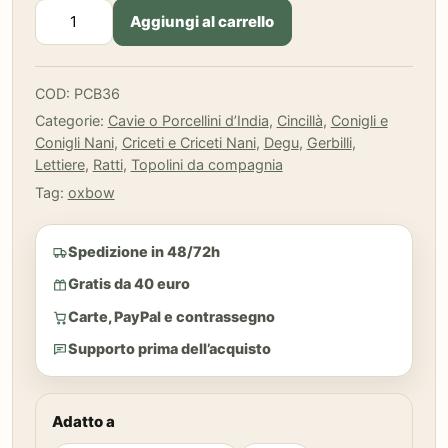
Oxbow
Aggiungi al carrello
-
Lettiera
Pure
COD:
PCB36
comfort
Categorie:
Cavie o Porcellini d’India
,
Cincillà
,
Conigli e
Oxbow
Conigli Nani
,
Criceti e Criceti Nani
,
Degu
,
Gerbilli
,
Blend
Lettiere
,
Ratti
,
Topolini da compagnia
Bedding
36
Tag:
oxbow
LT
quantità
Spedizione in 48/72h
Gratis da 40 euro
Carte, PayPal e contrassegno
Supporto prima dell’acquisto
Adatto a