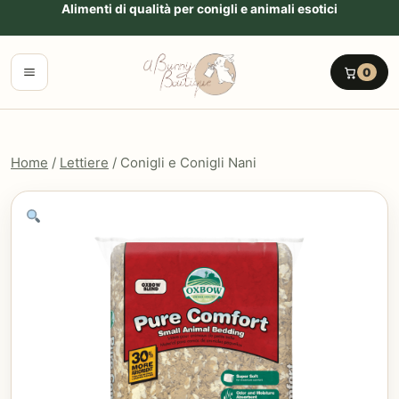
Vai al contenuto
Alimenti di qualità per conigli e animali esotici
Menu
0
Home
/
Lettiere
/ Conigli e Conigli Nani