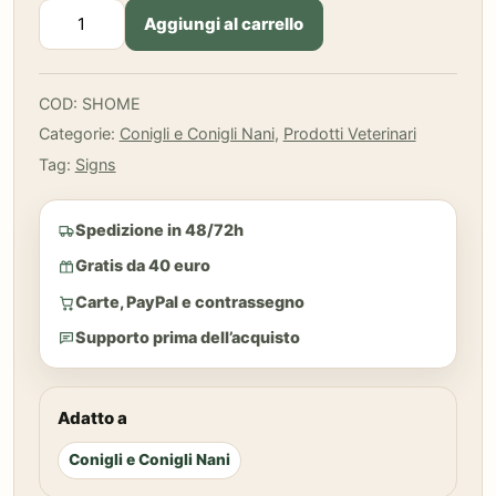
Signs
Aggiungi al carrello
-
Secure
Bunny
COD:
SHOME
Home
Categorie:
Conigli e Conigli Nani
,
Prodotti Veterinari
80
ml
Tag:
Signs
-
NUOVO
Spedizione in 48/72h
FORMATO
quantità
Gratis da 40 euro
Carte, PayPal e contrassegno
Supporto prima dell’acquisto
Adatto a
Conigli e Conigli Nani