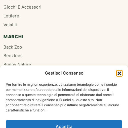
Giochi E Accessori
Lettiere
Volatili
MARCHI
Back Zoo
Beeztees
Bunny Nature
Gestisci Consenso
Burgess
Hari
Per fornire le migliori esperienze, utilizziamo tecnologie come i cookie
per memorizzare e/o accedere alle informazioni del dispositivo. Il
Homefriends
consenso a queste tecnologie ci permetterà di elaborare dati come il
Hugro
comportamento di navigazione o ID unici su questo sito. Non
acconsentire o ritirare il consenso può influire negativamente su alcune
Jrfarm
caratteristiche e funzioni.
Oxbow
Psittacus
Accetta