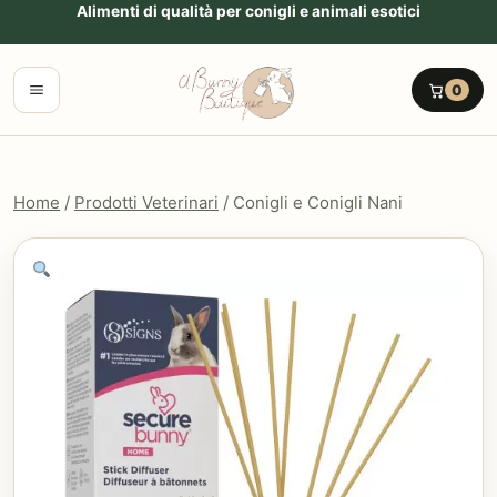
Vai al contenuto
Alimenti di qualità per conigli e animali esotici
Menu
0
Home
/
Prodotti Veterinari
/ Conigli e Conigli Nani